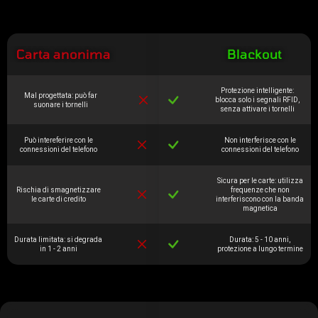
Carta anonima
Blackout
Protezione intelligente:
Mal progettata: può far
blocca solo i segnali RFID,
suonare i tornelli
senza attivare i tornelli
Può intereferire con le
Non interferisce con le
connessioni del telefono
connessioni del telefono
Sicura per le carte: utilizza
Rischia di smagnetizzare
frequenze che non
le carte di credito
interferiscono con la banda
magnetica
Durata limitata: si degrada
Durata: 5 - 10 anni,
in 1 - 2 anni
protezione a lungo termine