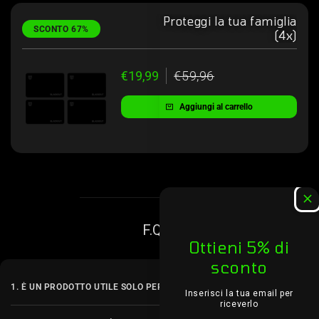
Proteggi la tua famiglia
SCONTO 67%
(4x)
€19,99
€59,96
Aggiungi al carrello
F.Q.A.
Ottieni 5% di
sconto
1. È UN PRODOTTO UTILE SOLO PER CHI VIAGGIA?
Inserisci la tua email per
riceverlo
No, la protezione RFID è fondamentale per tutti. I furti di dati tramite RFID